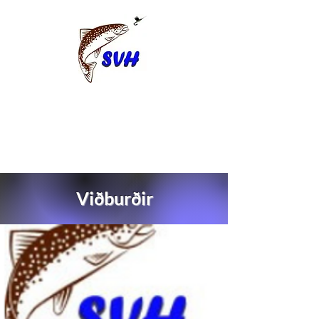
Viðburðir