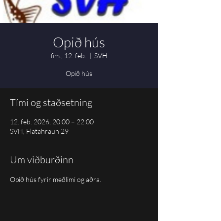
Opið hús
fim., 12. feb.
  |  
SVH
Opið hús
Tími og staðsetning
12. feb. 2026, 20:00 – 22:00
SVH, Flatahraun 29
Um viðburðinn
Opið hús fyrir meðlimi og aðra.