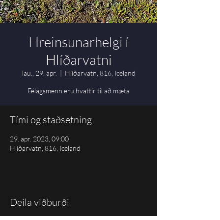
Hreinsunarhelgi í
Hlíðarvatni
lau., 29. apr.
  |  
Hlíðarvatn, 816, Iceland
Félagsmenn eru hvattir til að mæta
Tími og staðsetning
29. apr. 2023, 09:00
Hlíðarvatn, 816, Iceland
Deila viðburði