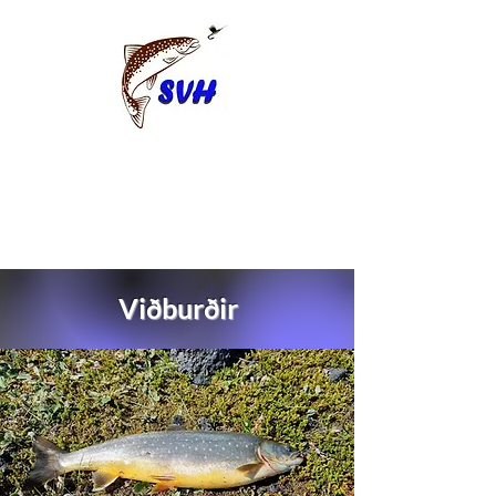
Viðburðir