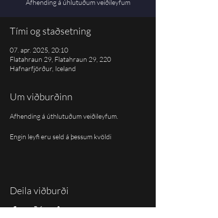
Afhending á úhlutuðum veiðileyfum
Tími og staðsetning
07. apr. 2025, 20:10
Flatahraun 29, Flatahraun 29, 220
Hafnarfjörður, Iceland
Um viðburðinn
Afhending á úthlutuðum veiðileyfum.
Engin leyfi eru seld á þessum kvöldi
Deila viðburði