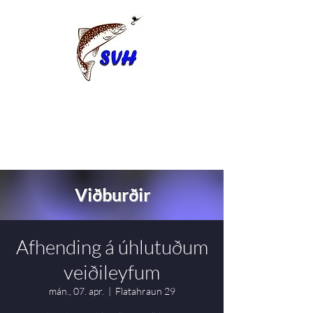
Viðburðir
Afhending á úhlutuðum
veiðileyfum
mán., 07. apr.
  |  
Flatahraun 29